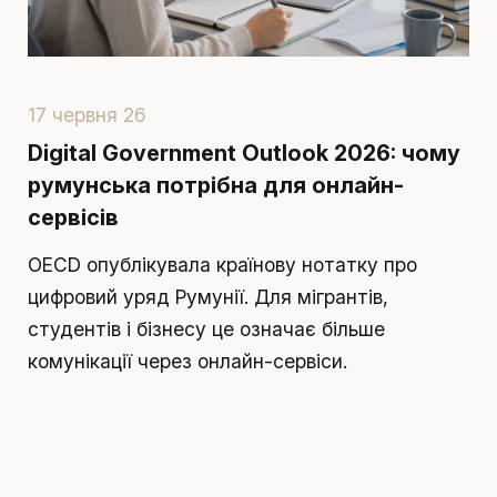
17 червня 26
1
Digital Government Outlook 2026: чому
П
румунська потрібна для онлайн-
в
сервісів
П
OECD опублікувала країнову нотатку про
п
цифровий уряд Румунії. Для мігрантів,
т
студентів і бізнесу це означає більше
р
комунікації через онлайн-сервіси.