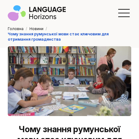
Головна
/
Новини
/
Чому знання румунської мови стає ключовим для
отримання громадянства
Чому знання румунської