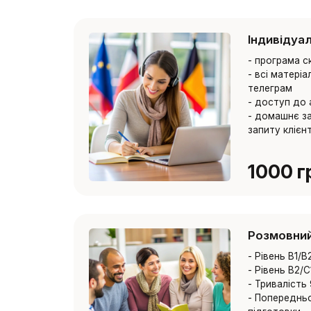
Індивідуа
- програма с
- всі матері
телеграм
- доступ до 
- домашнє з
запиту клієн
1000 г
Розмовний
- Рівень B1/B
- Рівень B2/C
- Тривалість
- Попереднь