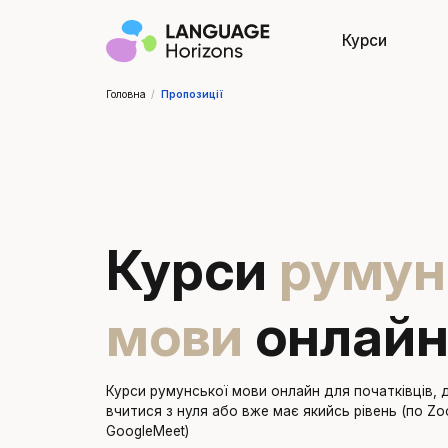
Курси
Головна
/
Пропозиції
Курси
румун
мови
онлай
Курси румунської мови онлайн
для початківців, 
вчитися з нуля або вже має якийсь рівень (по Zo
GoogleMeet)