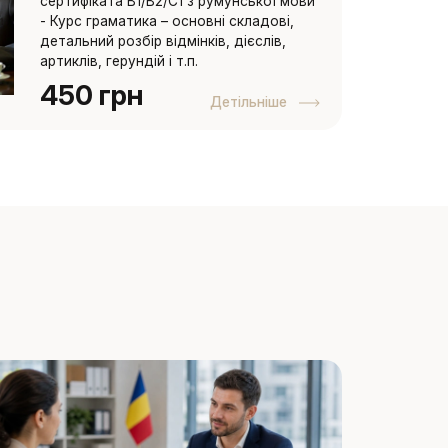
сертифіката B1/B2/C1 з румунської мови
- Курс граматика – основні складові,
детальний розбір відмінків, дієслів,
артиклів, герундій і т.п.
450 грн
Детільніше