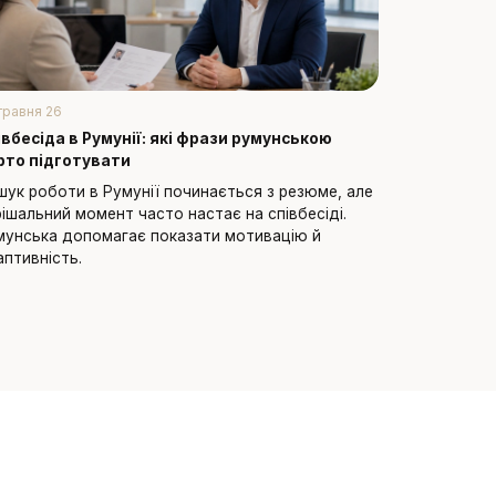
травня 26
22 квітня 26
івбесіда в Румунії: які фрази румунською
Румунська 
рто підготувати
питань і сп
шук роботи в Румунії починається з резюме, але
Процедури 
рішальний момент часто настає на співбесіді.
документів 
мунська допомагає показати мотивацію й
допомагає в
аптивність.