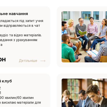
льне навчання
кладається під запит учня
али відправляються в чат
аудіо та відео матеріалів.
авдання з урахуванням
та
рн
Детільніше
 клуб
2
1
 90 хвилин/60 хвилин
о висилаю матеріали для