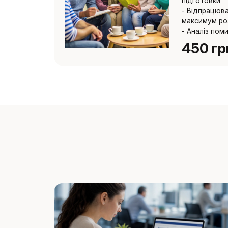
підготовки
- Відпрацюва
максимум ро
- Аналіз пом
450 гр