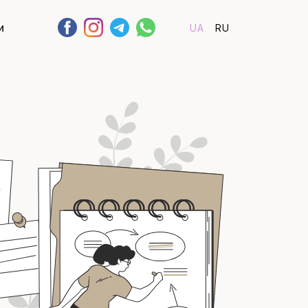
и
UA
RU