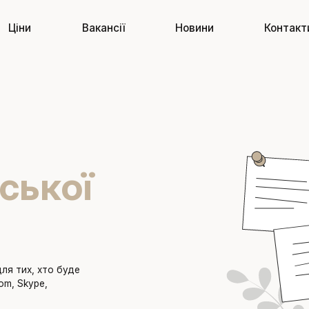
Ціни
Вакансії
Новини
Контакт
ської
н
для тих, хто буде
om, Skype,