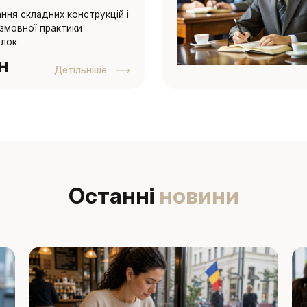
ння складних конструкцій і
змовної практики
илок
н
Детільніше
Останні
новини