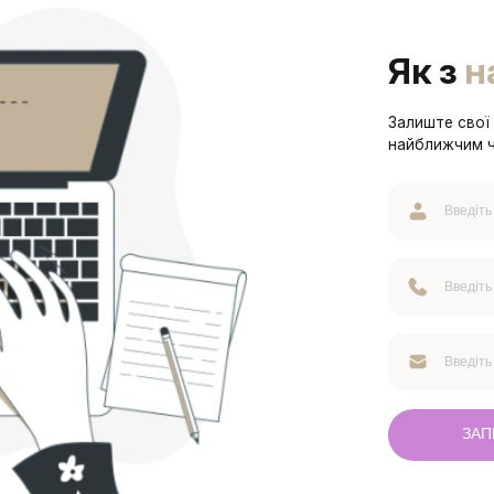
Як з
н
Залиште свої 
найближчим 
ЗАП