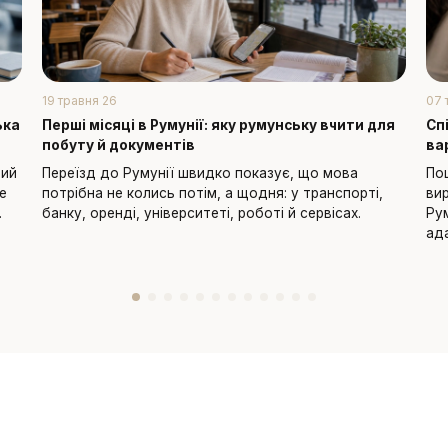
19 травня 26
07 
ька
Перші місяці в Румунії: яку румунську вчити для
Сп
побуту й документів
ва
вий
Переїзд до Румунії швидко показує, що мова
По
це
потрібна не колись потім, а щодня: у транспорті,
ви
.
банку, оренді, університеті, роботі й сервісах.
Ру
ад