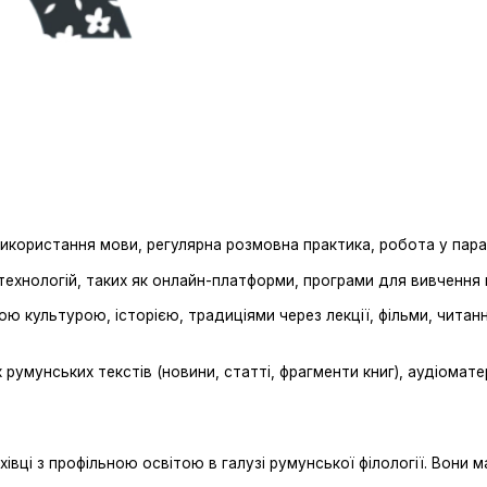
икористання мови, регулярна розмовна практика, робота у парах
ехнологій, таких як онлайн-платформи, програми для вивчення м
 культурою, історією, традиціями через лекції, фільми, читан
румунських текстів (новини, статті, фрагменти книг), аудіомате
хівці з профільною освітою в галузі румунської філології. Вони м