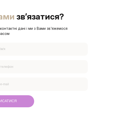
ами
зв’язатися?
контактні дані і ми з Вами зв'яжемося
часом
ИСАТИСЯ