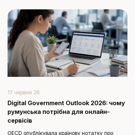
17 червня 26
1
Digital Government Outlook 2026: чому
П
румунська потрібна для онлайн-
в
сервісів
П
OECD опублікувала країнову нотатку про
п