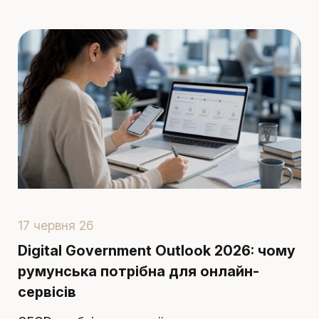
17 червня 26
1
Digital Government Outlook 2026: чому
П
румунська потрібна для онлайн-
в
сервісів
П