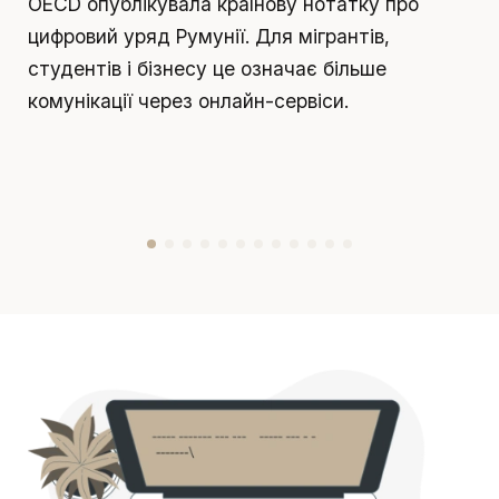
OECD опублікувала країнову нотатку про
п
цифровий уряд Румунії. Для мігрантів,
т
студентів і бізнесу це означає більше
р
комунікації через онлайн-сервіси.