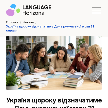
Головна
/
Новини
/
Україна щороку відзначатиме День румунської мови 31
серпня
Україна щороку відзначатиме