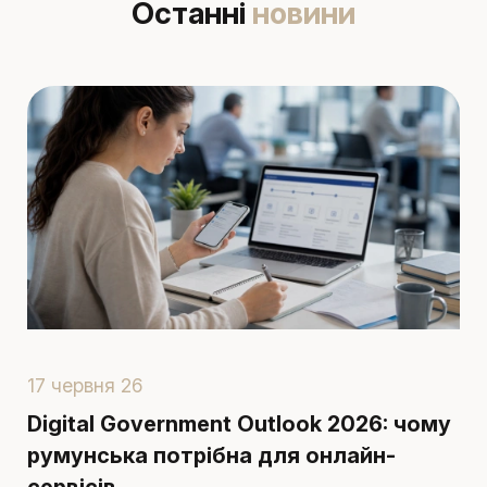
Останні
новини
17 червня 26
1
Digital Government Outlook 2026: чому
П
румунська потрібна для онлайн-
в
сервісів