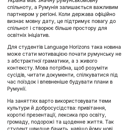
Україна має значну румунськомовну
спільноту, а Румунія залишається важливим
партнером у регіоні. Коли держава офіційно
визнає мовну дату, це підтримує повагу до
спільнот і створює більше простору для
освітніх ініціатив.
Для студентів Language Horizons така новина
може стати мотивацією почати румунську не
з абстрактної граматики, а з живого
контексту. Мова потрібна, щоб розуміти
сусідів, читати документи, спілкуватися під
час поїздок і впевненіше будувати плани в
Румунії.
На заняттях варто використовувати теми
культури й добросусідства: привітання,
короткі презентації, лексика про освіту,
громаду, подорожі та щоденне життя. Так
студент швидше бачить, навіщо йому нові