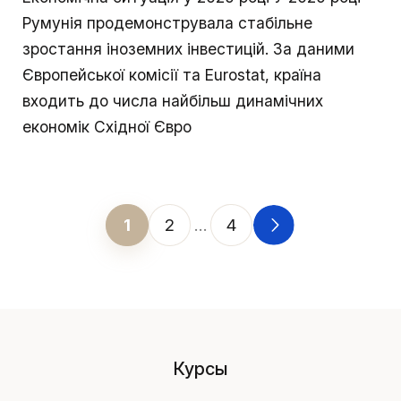
Румунія продемонструвала стабільне
зростання іноземних інвестицій. За даними
Європейської комісії та Eurostat, країна
входить до числа найбільш динамічних
економік Східної Євро
1
2
…
4
Навигация по страницам
Курсы