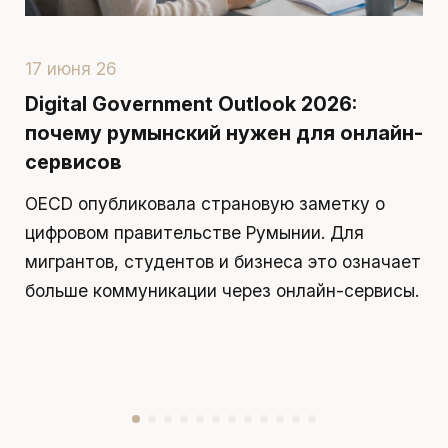
17 июня 26
1
Digital Government Outlook 2026:
П
почему румынский нужен для онлайн-
р
сервисов
д
OECD опубликовала страновую заметку о
П
цифровом правительстве Румынии. Для
я
мигрантов, студентов и бизнеса это означает
д
больше коммуникации через онлайн-сервисы.
у