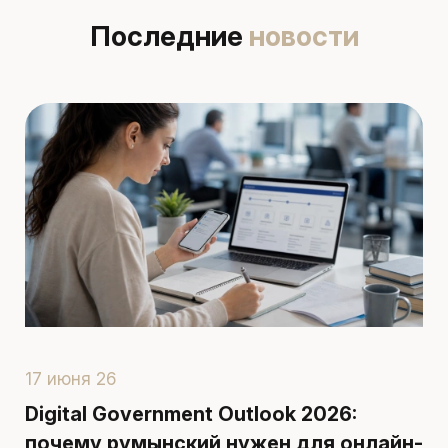
Последние
новости
17 июня 26
1
Digital Government Outlook 2026:
П
почему румынский нужен для онлайн-
р