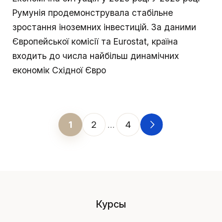
Румунія продемонструвала стабільне
зростання іноземних інвестицій. За даними
Європейської комісії та Eurostat, країна
входить до числа найбільш динамічних
економік Східної Євро
1
2
…
4
Навигация по страницам
Курсы