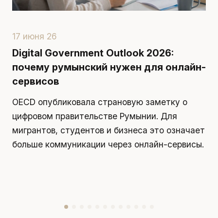
17 июня 26
1
Digital Government Outlook 2026:
П
почему румынский нужен для онлайн-
р
сервисов
д
OECD опубликовала страновую заметку о
П
цифровом правительстве Румынии. Для
я
мигрантов, студентов и бизнеса это означает
д
больше коммуникации через онлайн-сервисы.
у