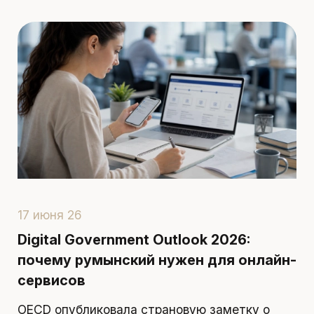
17 июня 26
1
Digital Government Outlook 2026:
П
почему румынский нужен для онлайн-
р
сервисов
д
OECD опубликовала страновую заметку о
П