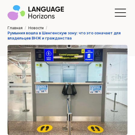
Главная
/
Новости
/
Румыния вошла в Шенгенскую зону: что это означает для
владельцев ВНЖ и гражданства