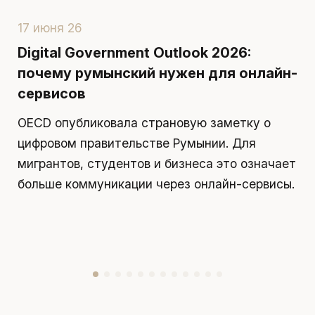
17 июня 26
1
Digital Government Outlook 2026:
П
почему румынский нужен для онлайн-
р
сервисов
д
OECD опубликовала страновую заметку о
П
цифровом правительстве Румынии. Для
я
мигрантов, студентов и бизнеса это означает
д
больше коммуникации через онлайн-сервисы.
у