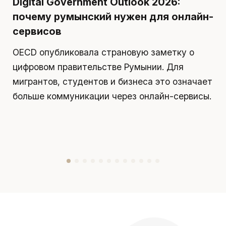
Digital Government Outlook 2026:
П
почему румынский нужен для онлайн-
р
сервисов
д
OECD опубликовала страновую заметку о
П
цифровом правительстве Румынии. Для
я
мигрантов, студентов и бизнеса это означает
д
больше коммуникации через онлайн-сервисы.
у