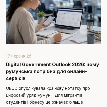
17 червня 26
1
Digital Government Outlook 2026: чому
П
румунська потрібна для онлайн-
в
сервісів
П
OECD опублікувала країнову нотатку про
п
цифровий уряд Румунії. Для мігрантів,
т
студентів і бізнесу це означає більше
р