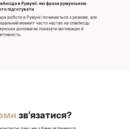
івбесіда в Румунії: які фрази румунською
Румунська 
рто підготувати
питань і сп
шук роботи в Румунії починається з резюме, але
Процедури 
рішальний момент часто настає на співбесіді.
документів 
мунська допомагає показати мотивацію й
допомагає в
аптивність.
ами
зв’язатися?
контактні дані і ми з Вами зв'яжемося