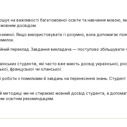
лошує на важливості багатомовної освіти та навчання мовою, я
м мовним досвідом.
оземної. Якщо використовувати її розумно, вона допомагає поя
омилок.
йний переклад. Завдання викладача — поступово збільшувати ч
.
нських студентів, які часто вже мають досвід української, росі
кої, французької чи іспанської.
 роботи з помилками й завдань на перенесення знань. Студент б
й методиці: ми не стираємо мовний досвід студента, а допомага
им освітнім рекомендаціям.