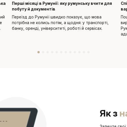
ька
Перші місяці в Румунії: яку румунську вчити для
Сп
побуту й документів
ва
вий
Переїзд до Румунії швидко показує, що мова
По
це
потрібна не колись потім, а щодня: у транспорті,
ви
.
банку, оренді, університеті, роботі й сервісах.
Ру
ад
Як з
н
Залиште свої 