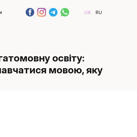
и
UA
RU
атомовну освіту:
авчатися мовою, яку