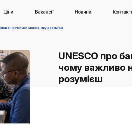
Ціни
Вакансії
Новини
Контакт
жливо навчатися мовою, яку розумієш
UNESCO про баг
чому важливо н
розумієш