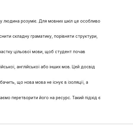
ку людина розуміє. Для мовних шкіл це особливо
снити складну граматику, порівняти структури,
астку цільової мови, щоб студент почав
йської, англійської або інших мов. Цей досвід
ачить, що нова мова не існує в ізоляції, а
ємо перетворити його на ресурс. Такий підхід є