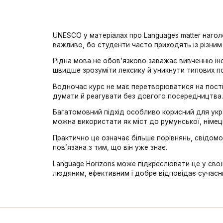
UNESCO у матеріалах про Languages matter наго
важливо, бо студенти часто приходять із різни
Рідна мова не обов’язково заважає вивченню ін
швидше зрозуміти лексику й уникнути типових п
Водночас курс не має перетворюватися на пості
думати й реагувати без довгого посередництва
Багатомовний підхід особливо корисний для украї
можна використати як міст до румунської, німець
Практично це означає більше порівнянь, свідомої
пов’язана з тим, що він уже знає.
Language Horizons може підкреслювати це у свої
людяним, ефективним і добре відповідає сучасн