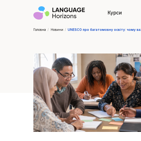
Курси
Головна
/
Новини
/
UNESCO про багатомовну освіту: чому ва