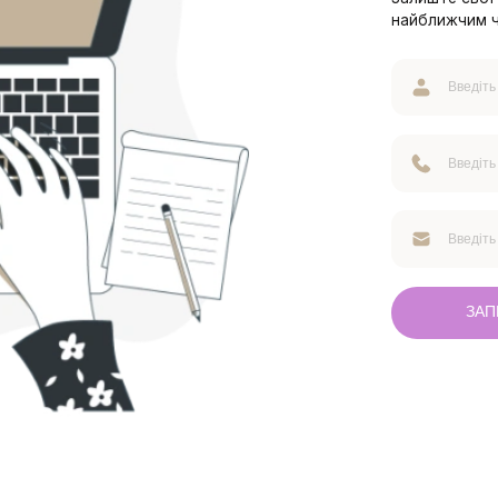
найближчим 
ЗАП