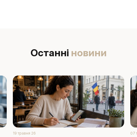
Останні
новини
19 травня 26
07 