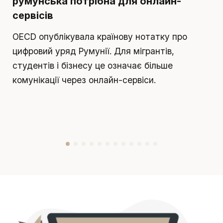
румунська потрібна для онлайн-
в
сервісів
П
OECD опублікувала країнову нотатку про
п
цифровий уряд Румунії. Для мігрантів,
т
студентів і бізнесу це означає більше
р
комунікації через онлайн-сервіси.