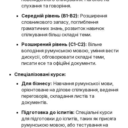
слухання та говоріння.
Середній рівень (B1-B2):
Розширення
словникового запасу, поглиблення
граматичних знань, розвиток навичок
спілкування більш складні теми.
Розширений рівень (C1-C2):
Вільне
володіння румунською мовою, уміння вести
дискусії, обговорювати складні теми,
писати есе та офіційні документи.
Спеціалізовані курси:
Для бізнесу:
Навчання румунської мови,
орієнтоване на ділове спілкування, ведення
переговорів, складання листів та
документів.
Підготовка до іспитів:
Спеціальні курси
для підготовки до іспитів, таких як присяга
румунською мовою, або тестування на