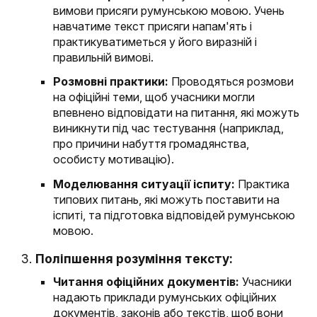
вимови присяги румунською мовою. Учень
навчатиме текст присяги напам'ять і
практикуватиметься у його виразній і
правильній вимові.
Розмовні практики:
Проводяться розмови
на офіційні теми, щоб учасники могли
впевнено відповідати на питання, які можуть
виникнути під час тестування (наприклад,
про причини набуття громадянства,
особисту мотивацію).
Моделювання ситуації іспиту:
Практика
типових питань, які можуть поставити на
іспиті, та підготовка відповідей румунською
мовою.
Поліпшення розуміння тексту:
Читання офіційних документів:
Учасники
надають приклади румунських офіційних
документів, законів або текстів, щоб вони