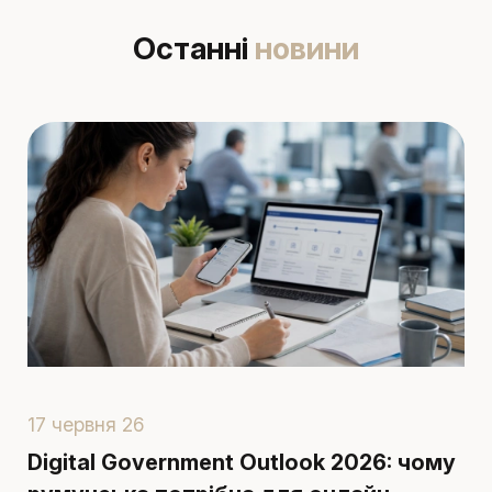
Останні
новини
17 червня 26
1
Digital Government Outlook 2026: чому
П