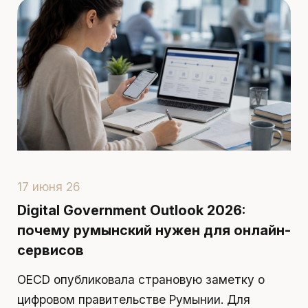
17 июня 26
1
Digital Government Outlook 2026:
П
почему румынский нужен для онлайн-
р
сервисов
д
OECD опубликовала страновую заметку о
П
цифровом правительстве Румынии. Для
я