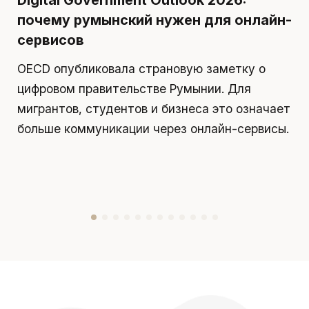
почему румынский нужен для онлайн-
р
сервисов
д
OECD опубликовала страновую заметку о
П
цифровом правительстве Румынии. Для
я
мигрантов, студентов и бизнеса это означает
д
больше коммуникации через онлайн-сервисы.
у