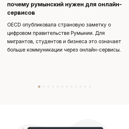
почему румынский нужен для онлайн-
р
сервисов
д
OECD опубликовала страновую заметку о
П
цифровом правительстве Румынии. Для
я
мигрантов, студентов и бизнеса это означает
д
больше коммуникации через онлайн-сервисы.
у